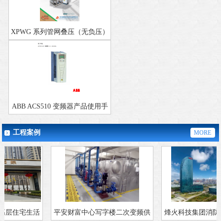
XPWG 系列管网叠压（无负压）
变频供水设备选型手册｜下载说
明
ABB ACS510 变频器产品使用手
册下载
工程案例
MORE
ABB 应用于供水变频器F0001过流故障分析
ABB ACS510变频器F0001过流故障分析、排查及常见问题解答
高层住宅生活
平安财富中心写字楼二次变频供
烽火科技集团消防